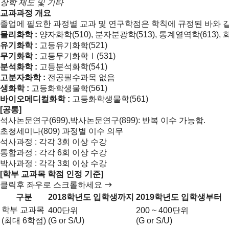
장학 제도 및 기타
교과과정 개요
졸업에 필요한 과정별 교과 및 연구학점은 학칙에 규정된 바와 같
물리화학 :
양자화학(510), 분자분광학(513), 통계열역학(613), 
유기화학 :
고등유기화학(521)
무기화학 :
고등무기화학Ⅰ(531)
분석화학 :
고등분석화학(541)
고분자화학 :
전공필수과목 없음
생화학 :
고등화학생물학(561)
바이오메디컬화학 :
고등화학생물학(561)
[공통]
석사논문연구(699),박사논문연구(899): 반복 이수 가능함.
초청세미나(809) 과정별 이수 의무
석사과정 : 각각 3회 이상 수강
통합과정 : 각각 6회 이상 수강
박사과정 : 각각 3회 이상 수강
[학부 교과목 학점 인정 기준]
클릭후 좌우로 스크롤하세요
구분
2018학년도 입학생까지
2019학년도 입학생부터
학부 교과목
400단위
200 ~ 400단위
(최대 6학점)
(G or S/U)
(G or S/U)