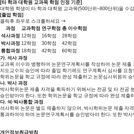
[타 학과 대학원 교과목 학점 인정 기준]
대학원 학생이 타 학과 대학원 교과목(500단위~800단위)을 수강할 
[졸업 학점]
클릭후 좌우로 스크롤하세요
과정
교과학점
연구학점
총 이수학점
석사과정
12학점
16학점
28학점
박사과정
12학점
30학점
42학점
통합과정
18학점
42학점
60학점
가. 석사 과정
교과목 이수와 병행하여 논문연구계획서를 작성하여 논문 제출 1
지도교수의 승인에 따라 졸업 학기에도 연구계획서 심사를 요청할 
학위논문을 학교 규정에 따라 완성 제출하고 논문심사위원의 승
나. 박사 과정
박사학위논문 제출 자격을 획득하기 위해서는 전공 및 타 전공
승인받아야 한다. 또한 학위논문을 학교 규정에 따라 완성 제출
다. 석·박사통합 과정
석사학위 논문은 별도 제출하지 않으며, 박사학위논문 제출 자격
통과하여야 하며 논문연구계획서를 승인받아야 한다. 또한 박사
개인정보취급방침