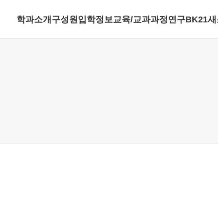
학과소개
구성원
입학정보
교육/교과과정
연구
BK21
새