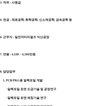
3.
직위
:
사원급
4.
전공
:
재료공학
,
화학공학
,
신소재공학
,
금속공학 등
6.
근무지
:
일진머티리얼즈 익산공장
7.
연봉
: 4,100 ~ 4,500
만원
8.
담당업무
1. PCB/PKG
용 일렉포일 개발
-
일렉포일 표면 도금기술 및 공정연구
-
일렉포일 표면 에칭기술 연구