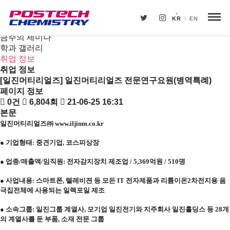
새소식
뉴스
KR
EN
공지사항
금주의 세미나
학과 갤러리
취업 정보
취업 정보
[일진머티리얼즈] 일진머티리얼즈 전문연구요원(병역특례)
페이지 정보
0건
6,804회
21-06-25 16:31
본문
일진머티리얼즈㈜
www.iljinm.co.kr
● 기업형태
:
중견기업
,
코스피상장
● 업종
/
매출액
/
임직원
:
전자감지장치 제조업
/ 5,369
억원
/ 510
명
● 사업내용
:
스마트폰
,
텔레비젼 등 모든
IT
전자제품과 리튬이온
2
차전지용 음
극집전체에 사용되는 일렉포일 제조
● 소속그룹
:
일진그룹 계열사
,
모기업 일진전기와 지주회사 일진홀딩스 등
28
개
의 계열사를 둔 부품
,
소재 전문 그룹