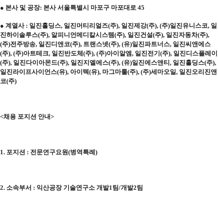
● 본사 및 공장
:
본사 서울특별시 마포구 마포대로
45
● 계열사
:
일진홀딩스
,
일진머티리얼즈
(
주
),
일진제강
(
주
), (
주
)
일진유니스코
,
일
진하이솔루스
(
주
),
알피니언메디칼시스템
(
주
),
일진건설
(
주
),
일진자동차
(
주
),
(
주
)
전주방송
,
일진디앤코
(
주
),
트랜스넷
(
주
), (
유
)
일진파트너스
,
일진씨앤에스
(
주
), (
주
)
아트테크
,
일진반도체
(
주
), (
주
)
아이알엠
,
일진전기
(
주
),
일진디스플레이
(
주
),
일진다이아몬드
(
주
),
일진지엘에스
(
주
), (
유
)
일진에스앤티
,
일진홀딩스
(
주
),
일진라이프사이언스
(
유
),
아이텍
(
유
),
마그마툴
(
주
), (
주
)
세마오일
,
일진오리진앤
코
(
주
)
<
채용 포지션 안내
>
1.
포지션
:
전문연구요원
(
병역특례
)
2.
소속부서
:
익산공장 기술연구소 개발
1
팀
/
개발
2
팀