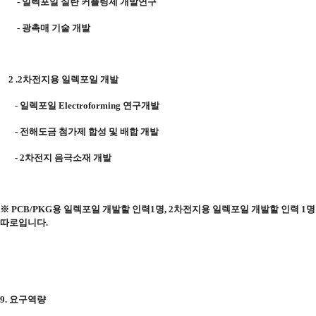
-
일렉포일 실란 커플링제 개발연구
-
광촉매 기술 개발
2 .2
차전지용 일렉포일 개발
-
일렉포일
Electroforming
연구개발
-
전해도금 첨가제 합성 및 배합 개발
- 2
차전지 음극소재 개발
※
PCB/PKG
용 일렉포일 개발할 인력
1
명
, 2
차전지용 일렉포일 개발할 인력
1
명
따로입니다
.
9.
요구역량