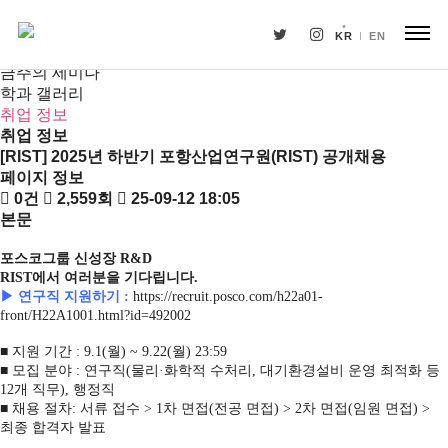
새소식
뉴스
KR
EN
공지사항
금주의 세미나
학과 갤러리
취업 정보
취업 정보
[RIST] 2025년 하반기 포항산업연구원(RIST) 공개채용
페이지 정보
0건
2,559회
25-09-12 18:05
본문
포스코그룹 신성장
R&D
RIST
에서 여러분을 기다립니다
.
▶ 연구직 지원하기
:
https://recruit.posco.com/h22a01-
front/H22A1001.html?id=492002
■ 지원 기간
: 9.1(
월
) ~ 9.22(
월
) 23:59
■ 모집 분야
:
연구직
(
물리·화학적 수처리
,
대기환경설비 운영 최적화 등
12
개 직무
),
행정직
■ 채용 절차
:
서류 접수
> 1
차 면접
(
전공 면접
) > 2
차 면접
(
임원 면접
) >
최종 합격자 발표