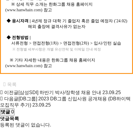
※
상세
직무
소개는
한화그룹
채용
홈페이지
(
www.hanwhain.com
)
참고
◆
응시자격
|
4
년제
정규
대학
기
졸업자
혹은
졸업
예정자
('24.02)
해외
출장에
결격사유가
없는자
◆
전형방법
|
서류전형
>
면접전형
(1
차
) >
면접전형
(2
차
) >
입사
/
인턴
실습
※
전형별
세부사항은
개별
유선연락
및
이메일
안내
예정
기타
자세한
내용은
한화그룹
채용
홈페이지
※
참고
(
www.hanwhain.com
)
목록
이전글
[삼성SDI] 하반기 박사/장학생 채용 안내
23.09.25
다음글
[DB그룹] 2023 DB그룹 신입사원 공개채용 (DB하이텍
모집직무 추가)
23.09.25
댓글
0
댓글목록
등록된 댓글이 없습니다.