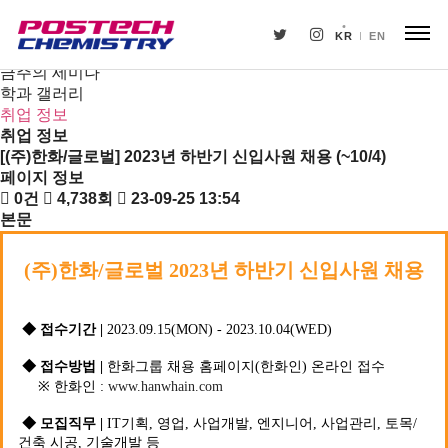
새소식
뉴스
KR
EN
공지사항
금주의 세미나
학과 갤러리
취업 정보
취업 정보
[(주)한화/글로벌] 2023년 하반기 신입사원 채용 (~10/4)
페이지 정보
0건
4,738회
23-09-25 13:54
본문
(
주
)
한화
/
글로벌
2023
년
하반기
신입사원
채용
◆
접수기간
|
2023.09.15(MON) - 2023.10.04(WED)
◆
접수방법
|
한화그룹
채용
홈페이지
(
한화인
)
온라인
접수
※
한화인
:
www.hanwhain.com
◆
모집직무
|
IT
기획
,
영업
,
사업개발
,
엔지니어
,
사업관리
,
토목
/
건축
시공
,
기술개발
등