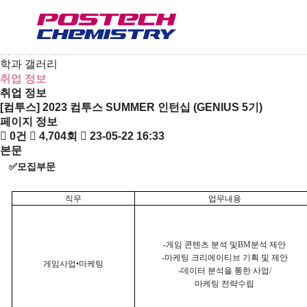
새소식
뉴스
공지사항
금주의 세미나
학과 갤러리
취업 정보
취업 정보
[컴투스] 2023 컴투스 SUMMER 인턴십 (GENIUS 5기)
페이지 정보
0건
4,704회
23-05-22 16:33
본문
✅
모집부문
직무
업무내용
-
게임 콘텐츠 분석 및
BM
분석 제안
-
마케팅 크리에이티브 기획 및 제안
게임사업•마케팅
-
데이터 분석을 통한 사업
/
마케팅 전략수립