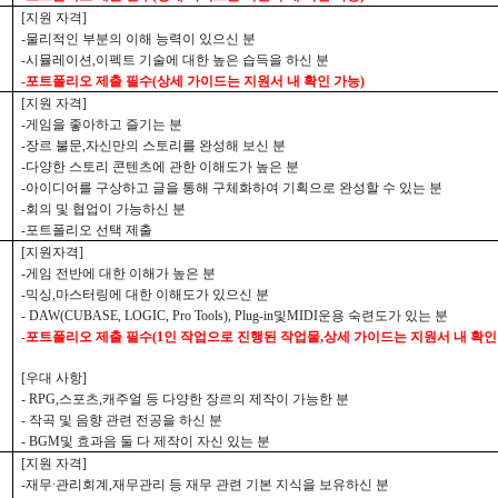
[
지원 자격
]
-
물리적인 부분의 이해 능력이 있으신 분
-
시뮬레이션
,
이펙트 기술에 대한 높은 습득을 하신 분
-
포트폴리오 제출 필수
(
상세 가이드는 지원서 내 확인 가능
)
[
지원 자격
]
-
게임을 좋아하고 즐기는 분
-
장르 불문
,
자신만의 스토리를 완성해 보신 분
-
다양한 스토리 콘텐츠에 관한 이해도가 높은 분
-
아이디어를 구상하고 글을 통해 구체화하여 기획으로 완성할 수 있는 분
-
회의 및 협업이 가능하신 분
-
포트폴리오 선택 제출
[
지원자격
]
-
게임 전반에 대한 이해가 높은 분
-
믹싱
,
마스터링에 대한 이해도가 있으신 분
- DAW(CUBASE, LOGIC, Pro Tools), Plug-in
및
MIDI
운용 숙련도가 있는 분
-
포트폴리오 제출 필수
(1
인 작업으로 진행된 작업물
,
상세 가이드는 지원서 내 확인
[
우대 사항
]
- RPG,
스포츠
,
캐주얼 등 다양한 장르의 제작이 가능한 분
-
작곡 및 음향 관련 전공을 하신 분
- BGM
및 효과음 둘 다 제작이 자신 있는 분
[
지원 자격
]
-
재무∙관리회계
,
재무관리 등 재무 관련 기본 지식을 보유하신 분