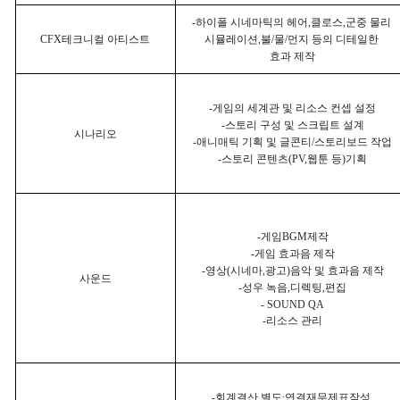
-
하이폴 시네마틱의 헤어
,
클로스
,
군중 물리
CFX
테크니컬 아티스트
시뮬레이션
,
불
/
물
/
먼지 등의 디테일한
효과 제작
-
게임의 세계관 및 리소스 컨셉 설정
-
스토리 구성 및 스크립트 설계
시나리오
-
애니매틱 기획 및 글콘티
/
스토리보드 작업
-
스토리 콘텐츠
(PV,
웹툰 등
)
기획
-
게임
BGM
제작
-
게임 효과음 제작
-
영상
(
시네마
,
광고
)
음악 및 효과음 제작
사운드
-
성우 녹음
,
디렉팅
,
편집
- SOUND QA
-
리소스 관리
-
회계결산
,
별도∙연결재무제표작성
,