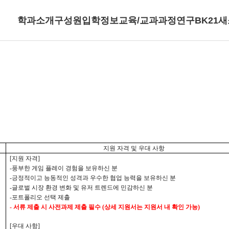
학과소개
구성원
입학정보
교육/교과과정
연구
BK21
새
지원 자격 및 우대 사항
[
지원 자격
]
-
풍부한 게임 플레이 경험을 보유하신 분
-
긍정적이고 능동적인 성격과 우수한 협업 능력을 보유하신 분
-
글로벌 시장 환경 변화 및 유저 트렌드에 민감하신 분
-
포트폴리오 선택 제출
-
서류 제출 시 사전과제 제출 필수
(
상세 지원서는 지원서 내 확인 가능
)
[
우대 사항
]