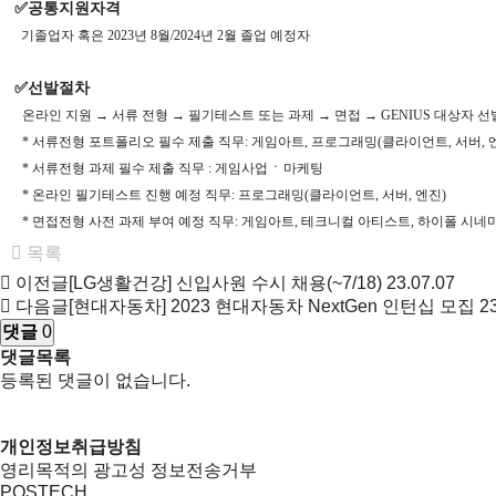
✅
공통지원자격
기졸업자 혹은
2023
년
8
월
/2024
년
2
월 졸업 예정자
✅
선발절차
온라인 지원 → 서류 전형 → 필기테스트 또는 과제 → 면접 →
GENIUS
대상자 선
*
서류전형 포트폴리오 필수 제출 직무
:
게임아트
,
프로그래밍
(
클라이언트
,
서버
,
ㆍ
*
서류전형 과제 필수 제출 직무
:
게임사업
마케팅
*
온라인 필기테스트 진행 예정 직무
:
프로그래밍
(
클라이언트
,
서버
,
엔진
)
*
면접전형 사전 과제 부여 예정 직무
:
게임아트
,
테크니컬 아티스트
,
하이폴 시네
목록
이전글
[LG생활건강] 신입사원 수시 채용(~7/18)
23.07.07
다음글
[현대자동차] 2023 현대자동차 NextGen 인턴십 모집
2
댓글
0
댓글목록
등록된 댓글이 없습니다.
개인정보취급방침
영리목적의 광고성 정보전송거부
POSTECH