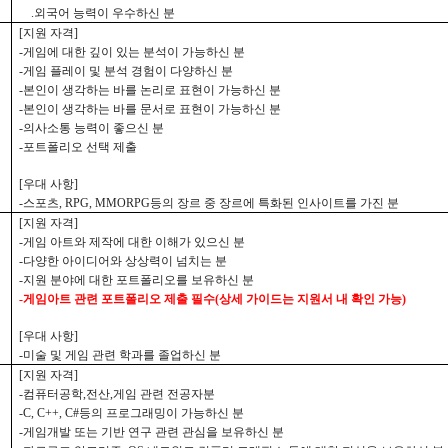
.
외국어 능력이 우수하신 분
[
지원 자격
]
-
게임에 대한 깊이 있는 분석이 가능하신 분
-
게임 플레이 및 분석 경험이 다양하신 분
-
본인이 생각하는 바를 논리로 표현이 가능하신 분
-
본인이 생각하는 바를 문서로 표현이 가능하신 분
-
의사소통 능력이 좋으신 분
-
포트폴리오 선택 제출
[
우대 사항
]
-
스포츠
, RPG, MMORPG
등의 장르 중 장르에 특화된 인사이트를 가진 분
[
지원 자격
]
-
게임 아트와 제작에 대한 이해가 있으신 분
-
다양한 아이디어와 상상력이 넘치는 분
-
지원 분야에 대한 포트폴리오를 보유하신 분
-
게임아트 관련 포트폴리오 제출 필수
(
상세 가이드는 지원서 내 확인 가능
)
[
우대 사항
]
-
미술 및 게임 관련 학과를 졸업하신 분
[
지원 자격
]
-
컴퓨터공학
,
전산
,
게임 관련 전공자분
-C, C++, C#
등의 프로그래밍이 가능하신 분
-
게임개발 또는 기반 연구 관련 관심을 보유하신 분