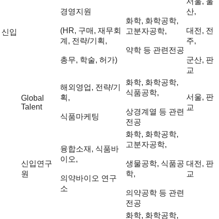
서울, 울
경영지원
산,
화학, 화학공학,
(HR, 구매, 재무회
대전, 전
고분자공학,
신입
계, 전략/기획,
주,
약학 등 관련전공
총무, 학술, 허가)
군산, 판
교
화학, 화학공학,
해외영업, 전략/기
식품공학,
서울, 판
획,
Global
Talent
교
상경계열 등 관련
식품마케팅
전공
화학, 화학공학,
고분자공학,
융합소재, 식품바
이오,
신입연구
생물공학, 식품공
대전, 판
원
학,
교
의약바이오 연구
소
의약공학 등 관련
전공
화학, 화학공학,