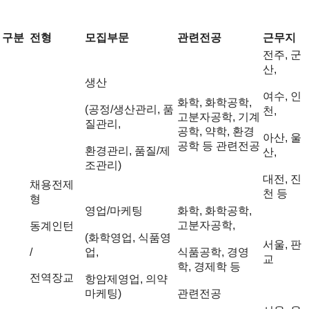
구분
전형
모집부문
관련전공
근무지
전주, 군
산,
생산
여수, 인
화학, 화학공학,
(공정/생산관리, 품
천,
고분자공학, 기계
질관리,
공학, 약학, 환경
아산, 울
공학 등 관련전공
환경관리, 품질/제
산,
조관리)
대전, 진
채용전제
천 등
형
영업/마케팅
화학, 화학공학,
고분자공학,
동계인턴
(화학영업, 식품영
서울, 판
/
업,
식품공학, 경영
교
학, 경제학 등
전역장교
항암제영업, 의약
마케팅)
관련전공