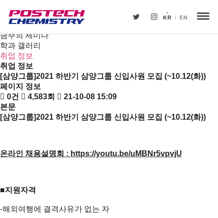
새소식
뉴스
KR
EN
공지사항
금주의 세미나
학과 갤러리
취업 정보
취업 정보
[삼양그룹]2021 하반기 삼양그룹 신입사원 모집 (~10.12(화))
페이지 정보
0건
4,583회
21-10-08 15:09
본문
[
삼양그룹
]2021
하반기 삼양그룹 신입사원 모집
(~10.12(
화
))
온라인 채용설명회 :
https://youtu.be/uMBNr5vpvjU
■지원자격
-해외여행에 결격사유가 없는 자