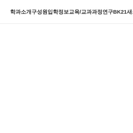
학과소개
구성원
입학정보
교육/교과과정
연구
BK21
새