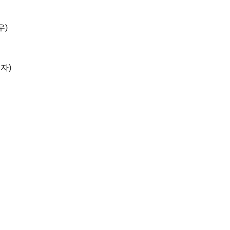
우)
자)