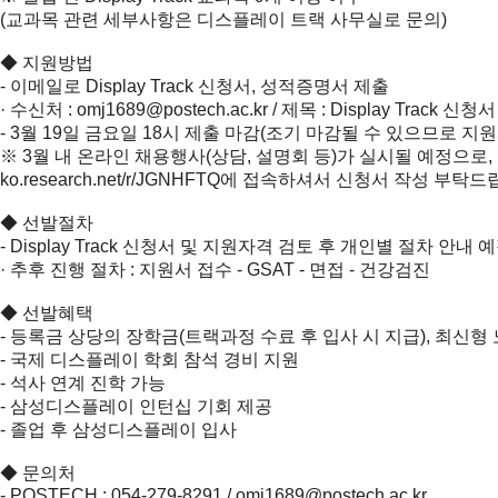
(교과목 관련 세부사항은 디스플레이 트랙 사무실로 문의)
◆ 지원방법
- 이메일로 Display Track 신청서, 성적증명서 제출
· 수신처 :
omj1689@postech.ac.kr
/ 제목 : Display Track 신청
- 3월 19일 금요일 18시 제출 마감(조기 마감될 수 있으므로 지
※ 3월 내 온라인 채용행사(상담, 설명회 등)가 실시될 예정으로
ko.research.net/r/JGNHFTQ
에 접속하셔서 신청서 작성 부탁드
◆ 선발절차
- Display Track 신청서 및 지원자격 검토 후 개인별 절차 안내 
· 추후 진행 절차 : 지원서 접수 - GSAT - 면접 - 건강검진
◆ 선발혜택
- 등록금 상당의 장학금(트랙과정 수료 후 입사 시 지급), 최신형
- 국제 디스플레이 학회 참석 경비 지원
- 석사 연계 진학 가능
- 삼성디스플레이 인턴십 기회 제공
- 졸업 후 삼성디스플레이 입사
◆ 문의처
- POSTECH : 054-279-8291 /
omj1689@postech.ac.kr