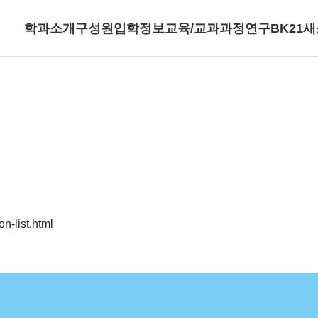
학과소개
구성원
입학정보
교육/교과과정
연구
BK21
새
n-list.html