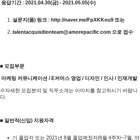
응답기간
:
2021.04.30(
금
) - 2021.05.05(
수
)
설문지
(
폼
)
링크
:
http://naver.me/FpXKKou9
또는
talentacquisitionteam@amorepacific.com
으로
접수
■
모집부문
마케팅
커뮤니케이션
/ E
커머스
영업
/
디자인
/
인사
/
인재개발
※자세한 모집분야 및 직무소개는 이미지를 참고하시기 바랍니
다.
■
일반직
(
신입
)
지원자격
기 졸업자 또는 2021년 8월 졸업예정자(6월 4주차~7월, 약