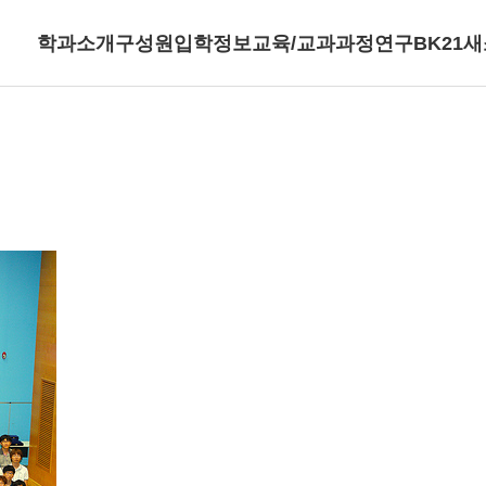
학과소개
구성원
입학정보
교육/교과과정
연구
BK21
새