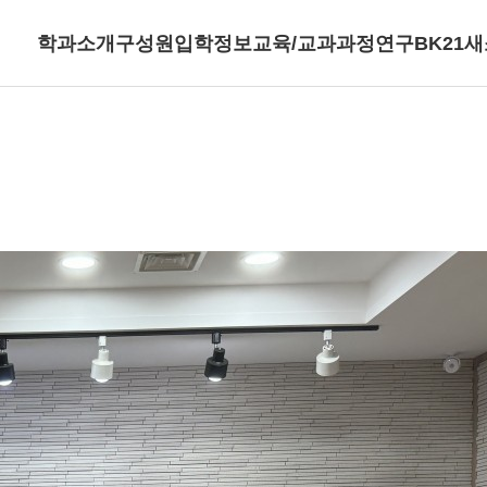
학과소개
구성원
입학정보
교육/교과과정
연구
BK21
새