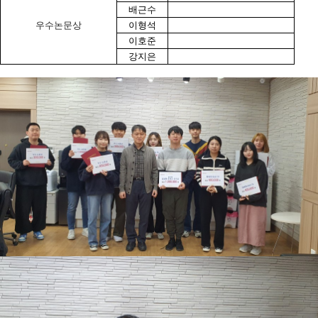
배근수
우수논문상
이형석
이호준
강지은