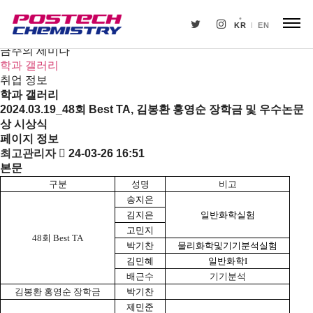
새소식
뉴스
KR
EN
공지사항
금주의 세미나
학과 갤러리
취업 정보
학과 갤러리
2024.03.19_48회 Best TA, 김봉환 홍영순 장학금 및 우수논문
상 시상식
페이지 정보
최고관리자
24-03-26 16:51
본문
구분
성명
비고
송지은
김지은
일반화학실험
고민지
48회 Best TA
박기찬
물리화학및기기분석실험
김민혜
일반화학I
배근수
기기분석
김봉환 홍영순 장학금
박기찬
제민준