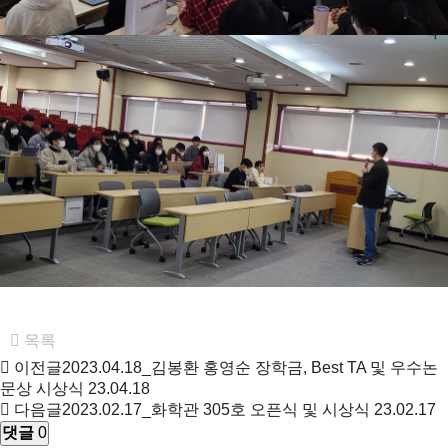
목록
이전글
2023.04.18_김봉환 홍영순 장학금, Best TA 및 우수논
문상 시상식
23.04.18
다음글
2023.02.17_화학관 305호 오픈식 및 시상식
23.02.17
댓글
0