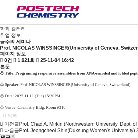
새소식
뉴스
공지사항
금주의 세미나
학과 갤러리
취업 정보
금주의 세미나
Prof. NICOLAS WINSSINGER(University of Geneva, Switzer
페이지 정보
0건
1,621회
25-11-04 16:42
본문
♧
Title:
Programing responsive assemblies from XNA-encoded and folded pept
♧
Speaker:
Prof. NICOLAS WINSSINGER(University of Geneva, Switzerland)
♧
Date: 2025.11.11.(Tue) 15:30PM
♧
Venue: Chemistry Bldg. Room #310
목록
이전글
Prof. Chad A. Mirkin (Northwestern University, Dept. of
다음글
Prof. Jeongcheol Shin(Duksung Women's University)
댓글
0