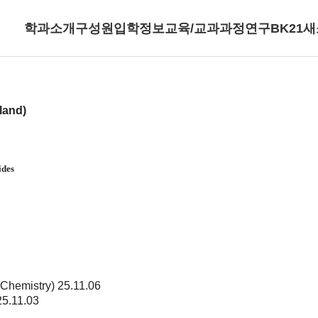
학과소개
구성원
입학정보
교육/교과과정
연구
BK21
새
land)
ides
 Chemistry)
25.11.06
25.11.03