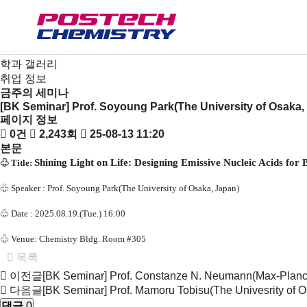
새소식
뉴스
공지사항
금주의 세미나
학과 갤러리
취업 정보
금주의 세미나
[BK Seminar] Prof. Soyoung Park(The University of Osaka,
페이지 정보
0건
2,243회
25-08-13 11:20
본문
Shining Light on Life: Designing Emissive Nucleic Acids for 
♧
Title:
♧
Speaker :
Prof. Soyoung Park(The University of Osaka, Japan)
♧
Date : 2025.08.19.(Tue.) 16:00
♧
Venue: Chemistry Bldg. Room #305
목록
이전글
[BK Seminar] Prof. Constanze N. Neumann(Max-Planck-
다음글
[BK Seminar] Prof. Mamoru Tobisu(The Univesrity of 
댓글
0