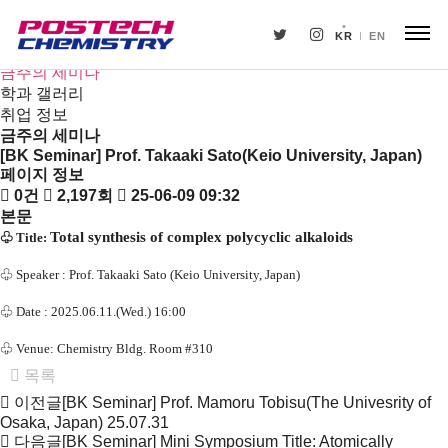
새소식
뉴스
KR
EN
공지사항
금주의 세미나
학과 갤러리
취업 정보
금주의 세미나
[BK Seminar] Prof. Takaaki Sato(Keio University, Japan)
페이지 정보
0건
2,197회
25-06-09 09:32
본문
Total synthesis of complex polycyclic alkaloids
♧
Title:
♧
Speaker :
Prof. Takaaki Sato (Keio University, Japan)
♧
Date : 2025.06.11.(Wed.) 16:00
♧
Venue: Chemistry Bldg. Room #310
목록
이전글
[BK Seminar] Prof. Mamoru Tobisu(The Univesrity of
Osaka, Japan)
25.07.31
다음글
[BK Seminar] Mini Symposium Title: Atomically