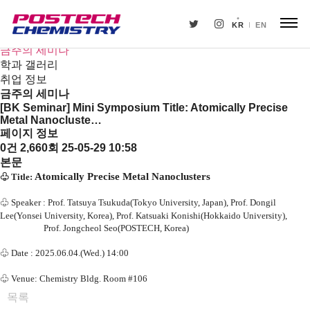
새소식
뉴스
KR
EN
공지사항
금주의 세미나
학과 갤러리
취업 정보
금주의 세미나
[BK Seminar] Mini Symposium Title: Atomically Precise
Metal Nanocluste…
페이지 정보
0건
2,660회
25-05-29 10:58
본문
Atomically Precise Metal Nanoclusters
♧
Title:
♧
Speaker :
Prof. Tatsuya Tsukuda(Tokyo University, Japan), Prof. Dongil
Lee(Yonsei University, Korea), Prof. Katsuaki Konishi(Hokkaido University),
Prof. Jongcheol Seo(POSTECH, Korea)
♧
Date : 2025.06.04.(Wed.) 14:00
♧
Venue: Chemistry Bldg. Room #106
목록