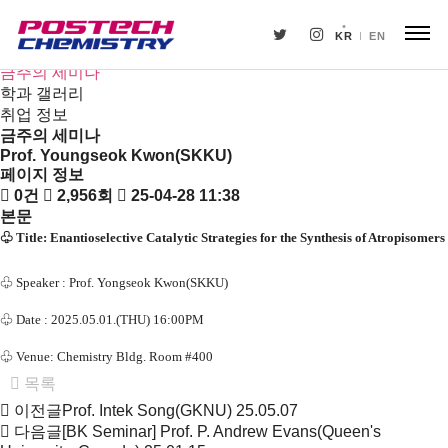
새소식
뉴스
KR
EN
공지사항
금주의 세미나
학과 갤러리
취업 정보
금주의 세미나
Prof. Youngseok Kwon(SKKU)
페이지 정보
0건
2,956회
25-04-28 11:38
본문
♧
Title: Enantioselective Catalytic Strategies for the Synthesis of Atropisomers
♧
Speaker : Prof. Yongseok Kwon(SKKU)
♧
Date : 2025.05.01.(THU) 16:00PM
♧
Venue: Chemistry Bldg. Room #400
목록
이전글
Prof. Intek Song(GKNU)
25.05.07
다음글
[BK Seminar] Prof. P. Andrew Evans(Queen's