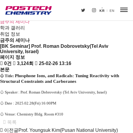
새소식
뉴스
KR
EN
공지사항
금주의 세미나
학과 갤러리
취업 정보
금주의 세미나
[BK Seminar] Prof. Roman Dobrovetsky(Tel Aviv
University, Israel)
페이지 정보
0건
3,124회
25-02-26 13:16
본문
Phosphone Ions, and Radicals: Tuning Reactivity with
♧
Title:
Structural Constraints and Carboranes
♧
Speaker :
Prof. Roman Dobrovetsky (Tel Aviv University, Israel)
♧
Date : 2025.02.28(Fri) 16:00PM
♧
Venue: Chemistry Bldg. Room #310
목록
이전글
Prof. Youngsuk Kim(Pusan National University)