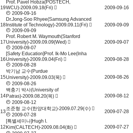
Prof. Pavel Hobza(POSTECH,
19
WCU)-2009.09.18(Fri)
2009-09-16
2009-09-16
Dr.Jong-Soo Rhyee(Samsung Advanced
18
Institute of Technology)-2009.09.11(Fri)
2009-09-09
2009-09-09
Prof. Robert M. Waymouth(Stanford
17
University)-2009.09.09(Wed)
2009-09-07
2009-09-07
[Safety Education]Prof. Ik-Mo Lee(Inha
16
University)-2009.09.04(Fri)
2009-08-28
2009-08-28
박기남 교수(Purdue
15
2009-08-26
University)-2009.09.03(목)
2009-08-26
백충기 박사(University of
14
2009-08-12
Patras)-2009.08.20(목)
2009-08-12
조준형 교수(한양대학교)-2009.07.29(수)
13
2009-07-28
2009-07-28
[특별세미나]Hugh I.
12
2009-07-27
Kim(CALTECH)-2009.08.04(화)