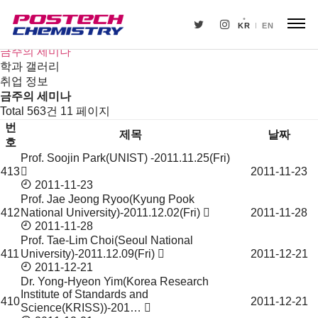
새소식
뉴스
KR
EN
공지사항
금주의 세미나
학과 갤러리
취업 정보
금주의 세미나
Total 563건
11 페이지
번
제목
날짜
호
Prof. Soojin Park(UNIST) -2011.11.25(Fri)
금
413
2011-11-23
주
2011-11-23
의
Prof. Jae Jeong Ryoo(Kyung Pook
세
412
National University)-2011.12.02(Fri)
2011-11-28
미
2011-11-28
나
Prof. Tae-Lim Choi(Seoul National
411
University)-2011.12.09(Fri)
2011-12-21
목
2011-12-21
록
Dr. Yong-Hyeon Yim(Korea Research
Institute of Standards and
410
2011-12-21
Science(KRISS))-201…