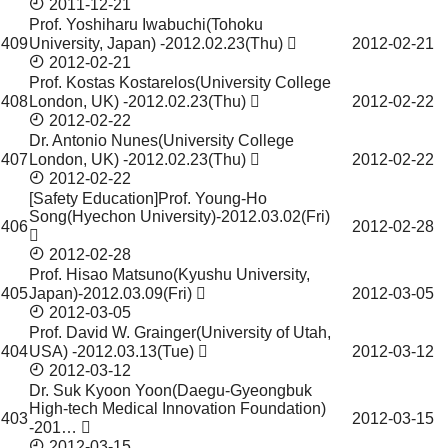
2011-12-21
Prof. Yoshiharu Iwabuchi(Tohoku
409
University, Japan) -2012.02.23(Thu)
2012-02-21
2012-02-21
Prof. Kostas Kostarelos(University College
408
London, UK) -2012.02.23(Thu)
2012-02-22
2012-02-22
Dr. Antonio Nunes(University College
407
London, UK) -2012.02.23(Thu)
2012-02-22
2012-02-22
[Safety Education]Prof. Young-Ho
Song(Hyechon University)-2012.03.02(Fri)
406
2012-02-28
2012-02-28
Prof. Hisao Matsuno(Kyushu University,
405
Japan)-2012.03.09(Fri)
2012-03-05
2012-03-05
Prof. David W. Grainger(University of Utah,
404
USA) -2012.03.13(Tue)
2012-03-12
2012-03-12
Dr. Suk Kyoon Yoon(Daegu-Gyeongbuk
High-tech Medical Innovation Foundation)
403
2012-03-15
-201…
2012-03-15