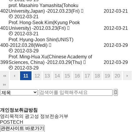
prof. Masahiro Yamashita(Tohoku
402
University,Japan) -2012.03.23(Fri)
2012-03-21
2012-03-21
Prof. Hong-Seok Kim(Kyung Pook
401
University) -2012.03.23(Fri)
2012-03-21
2012-03-21
Prof. Hyung-Joon Shin(UNIST)
400
-2012.03.28(Wedi)
2012-03-29
2012-03-29
Prof. Ming-Hua Xu(Chinese Academy of
399
Sciences, China) -2012.03.29(Thu)
2012-03-29
2012-03-29
12
13
14
15
16
17
18
19
20
11
개인정보취급방침
영리목적의 광고성 정보전송거부
POSTECH
관련사이트 바로가기