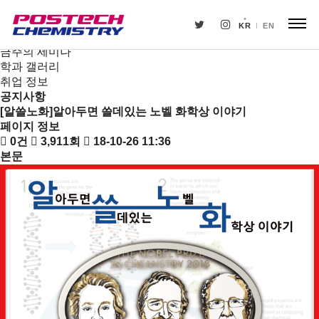
새소식
뉴스
KR
EN
공지사항
금주의 세미나
학과 갤러리
취업 정보
공지사항
[알쓸노화]알아두면 쓸데있는 노벨 화학상 이야기
페이지 정보
0건
3,911회
18-10-26 11:36
본문