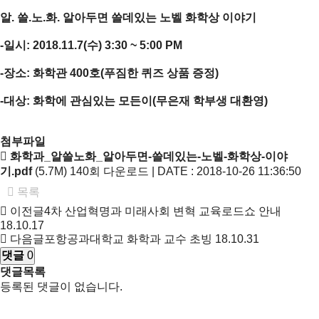
알. 쓸.노.화. 알아두면 쓸데있는 노벨 화학상 이야기
-일시: 2018.11.7(수) 3:30 ~ 5:00 PM
-장소: 화학관 400호(푸짐한 퀴즈 상품 증정)
-대상: 화학에 관심있는 모든이(무은재 학부생 대환영)
첨부파일
화학과_알쓸노화_알아두면-쓸데있는-노벨-화학상-이야
기.pdf
(5.7M)
140회 다운로드 | DATE : 2018-10-26 11:36:50
목록
이전글
4차 산업혁명과 미래사회 변혁 교육로드쇼 안내
18.10.17
다음글
포항공과대학교 화학과 교수 초빙
18.10.31
댓글
0
댓글목록
등록된 댓글이 없습니다.