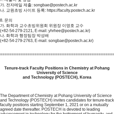
가. 전자메일 제출:
songbae@postech.ac.kr
나. 교원초빙 사이트 등록:
https://faculty.postech.ac.kr
8. 문의
가. 화학과 교수초빙위원회 위원장 이영호 교수
(+82-54-279-2121, E-mail:
yhrhee@postech.ac.kr
)
나. 화학과 행정팀장 박성배
(+82-54-279-2763, E-mail:
songbae@postech.ac.kr
)
=================================================
Tenure-track Faculty Positions in Chemistry at Pohang
University of Science
and Technology (POSTECH), Korea
The Department of Chemistry at Pohang University of Science
and Technology (POSTECH) invites candidates for tenure-track
faculty positions starting September 1, 2021 or on a mutually
agreed date thereafter. POSTECH is devoted to leading
advancement in technology for the betterment of humanity, and