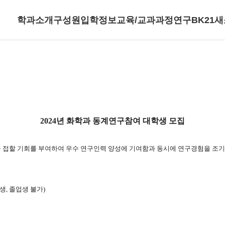
학과소개
구성원
입학정보
교육/교과과정
연구
BK21
새
2024
년 화학과 동계연구참여 대학생 모집
접할 기회를 부여하여 우수 연구인력 양성에 기여함과 동시에 연구경험을 조기
생
,
졸업생 불가
)