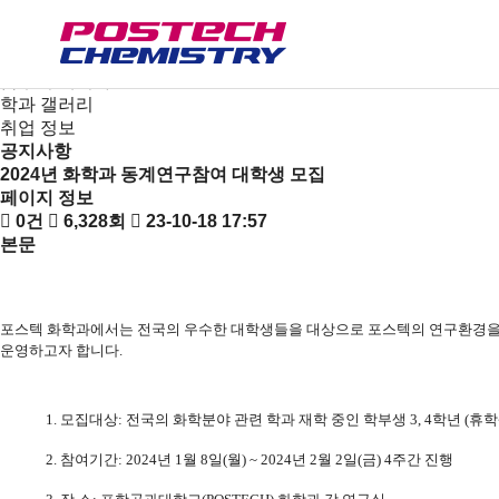
새소식
뉴스
공지사항
금주의 세미나
학과 갤러리
취업 정보
공지사항
2024년 화학과 동계연구참여 대학생 모집
페이지 정보
0건
6,328회
23-10-18 17:57
본문
포스텍 화학과에서는 전국의 우수한 대학생들을 대상으로 포스텍의 연구환경을 
운영하고자 합니다
.
1.
모집대상
:
전국의 화학분야 관련 학과 재학 중인 학부생
3, 4
학년
(
휴학
2.
참여기간
: 2024
년
1
월
8
일
(
월
) ~ 2024
년
2
월
2
일
(
금
) 4
주간 진행