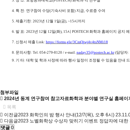
3.
장 소
:
포항공과대학교
(POSTECH)
화학과 각 연구실
4.
특 전
:
연구참여 수당
(
기숙사비 포함
)
지급
,
수료증 수여
5.
제출기한
: 2023
년
12
월
1
일
(
금
), ~15
시까지
6.
발 표
: 2023
년
12
월
12
일
(
화
), 15
시
POSTECH
화학과 홈페이지 공지 
7.
신청서 제출
Link:
https://forms.gle/3CmQjwj4v4tsNMi18
8.
문의사항
: Tel. 054-279-8120 / e-mail.
naday35@postech.ac.kr
(
담당자
:
9.
기 타
:
대학 및 학과 사정에 따라 행사 일정이 조정될 수 있음을 안내
첨부파일
2024년 동계 연구참여 참고자료화학과 분야별 연구실 홈페이지
목록
이전글
2023 화학인의 밤 행사 안내(12/7(목), 오후 6시)
23.11.
다음글
2023 노벨화학상 수상자 맞히기 이벤트 정답자에 대한
댓글
0