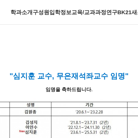
학과소개
구성원
입학정보
교육/교과과정
연구
BK21
새
"심지훈 교수, 무은재석좌교수 임명"
임명을 축하드립니다.