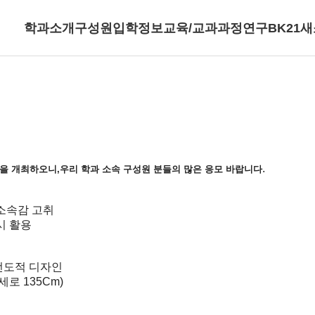
학과소개
구성원
입학정보
교육/교과과정
연구
BK21
새
.
을 개최하오니,우리 학과 소속 구성원 분들의 많은 응모 바랍니다
 소속감 고취
시 활용
선도적 디자인
 세로 135Cm)