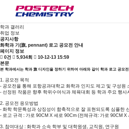
새소식
뉴스
공지사항
금주의 세미나
학과 갤러리
취업 정보
공지사항
화학과 기(旗, pennant) 로고 공모전 안내
페이지 정보
0건
5,934회
10-12-13 15:59
본문
본 학과에서는 학과 旗 디자인을 정하기 위하여 아래와 같이 학과 로고 공모전
1. 공모전 목적
- 공모전을 통해 포항공과대학교 화학과 인지도 제고 및 구성원
- 선정된 작품은 향후 학위수여식과 체육대회 등 학과 주요 행사
2. 공모전 응모방법
- 화학 학문특성과 상징성이 함축적으로 잘 표현되도록 심플한 
- 로고 규격 : 가로 90CM X 세로 90Cm (전체규격: 가로 90CM X
3. 참여대상 : 화학과 소속 학부 및 대학원생, 교직원, 연구원