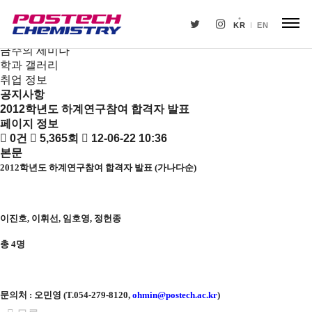
새소식
뉴스
KR
EN
공지사항
금주의 세미나
학과 갤러리
취업 정보
공지사항
2012학년도 하계연구참여 합격자 발표
페이지 정보
0건
5,365회
12-06-22 10:36
본문
2012
학년도 하계연구참여 합격자 발표
(
가나다순
)
이진호, 이휘선, 임호영, 정헌종
총 4명
문의처
:
오민영
(T.054-279-8120,
ohmin@postech.ac.kr
)