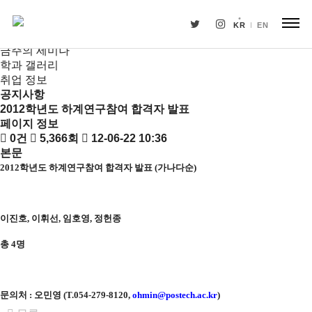
새소식
뉴스
KR
EN
공지사항
금주의 세미나
학과 갤러리
취업 정보
공지사항
2012학년도 하계연구참여 합격자 발표
페이지 정보
0건
5,366회
12-06-22 10:36
본문
2012
학년도 하계연구참여 합격자 발표
(
가나다순
)
이진호, 이휘선, 임호영, 정헌종
총 4명
문의처
:
오민영
(T.054-279-8120,
ohmin@postech.ac.kr
)