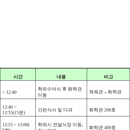
시간
내용
비고
학위수여식 후 화학관
체육관→화학관
~ 12:40
이동
12:40 ~
간편식사 및 다과
화학관 206호
12:55(15분)
12:55 ~ 13:00(
학위시 전달식장 이동,
화학관 400호