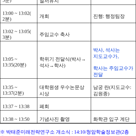
5분)
질서유지
13:00 ~ 13:02(
개회
진행: 행정팀장
2분)
13:02 ~ 13:05(
주임교수 축사
3분)
박사, 석사는
지도교수가,
13:05 ~
학위기 전달식(박사→
13:35(20분)
석사→학사)
학사는 주임교수가
전달
13:35 ~
대학원생 우수논문상
남궁 란(지도교수:
13:37(2분)
시상
김원종)
13:37 ~ 13:38
폐회
13:38 ~ 13:50
기념사진 촬영
화학관 입구 계단
※ 박태준미래전략연구소 개소식 : 14:10/청암학술정보관(2층