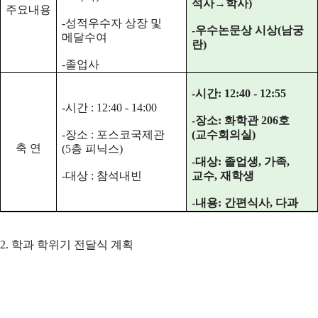
석사→학사)
주요내용
-성적우수자 상장 및
-우수논문상 시상(남궁
메달수여
란)
-졸업사
-시간: 12:40 - 12:55
-시간 : 12:40 - 14:00
-장소: 화학관 206호
-장소 : 포스코국제관
(교수회의실)
축 연
(5층 피닉스)
-대상: 졸업생, 가족,
-대상 : 참석내빈
교수, 재학생
-내용: 간편식사, 다과
2. 학과 학위기 전달식 계획