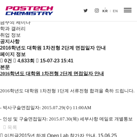
새소식
뉴스
KR
EN
공지사항
금주의 세미나
학과 갤러리
취업 정보
공지사항
2016학년도 대학원 1차전형 2단계 면접일자 안내
페이지 정보
0건
4,633회
15-07-23 15:41
본문
2016
학년도 대학원
1
차전형
2
단계 면접일자 안내
2016
학년도 대학원
1
차전형
1
단계 서류전형 합격을 축하 드립니다
.
-
박사구술면접일자
: 2015.07.29(
수
) 11:00AM
-
인성 및 구술면접일자
: 2015.07.30(
목
)
세부사항 메일로 개별통보
목록
이전글
2015년 하계 Open Lab 참가자 안내.
15.06.25