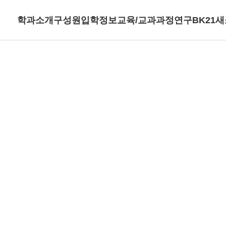
학과소개
구성원
입학정보
교육/교과과정
연구
BK21
새