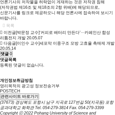
언론기사의 저작물을 허락없이 게재하는 것은 저작권 침해
(저작권법 제16조 및 제18조의 2항 위배)에 해당되므로,
신문기사를 링크로 제공하오니 해당 언론사에 접속하여 보시기
바랍니다.
목록
이전글
[박문정 교수]‘커피로 배터리 만든다’···카페인산 합성
리튬전지 개발
20.05.07
다음글
[이인수 교수]세포막 이중구조 모방 고효율 촉매제 개발
20.05.14
댓글
0
댓글목록
등록된 댓글이 없습니다.
개인정보취급방침
영리목적의 광고성 정보전송거부
POSTECH
관련사이트 바로가기
(37673) 경상북도 포항시 남구 지곡로 127번길 50(지곡동) 포항
공과대학교 화학관
Tel.
054-279-3814
Fax.
054-279-3399
Copyright ⓒ 2022
Pohang University of Science and