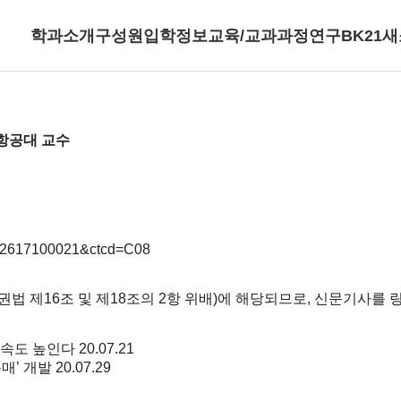
학과소개
구성원
입학정보
교육/교과과정
연구
BK21
새
포항공대 교수
002617100021&ctcd=C08
법 제16조 및 제18조의 2항 위배)에 해당되므로, 신문기사를
산 속도 높인다
20.07.21
매’ 개발
20.07.29