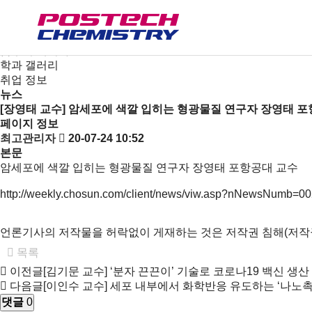
새소식
뉴스
공지사항
금주의 세미나
학과 갤러리
취업 정보
뉴스
[장영태 교수] 암세포에 색깔 입히는 형광물질 연구자 장영태 
페이지 정보
최고관리자
20-07-24 10:52
본문
암세포에 색깔 입히는 형광물질 연구자 장영태 포항공대 교수
http://weekly.chosun.com/client/news/viw.asp?nNewsNumb=
언론기사의 저작물을 허락없이 게재하는 것은 저작권 침해(저작권
목록
이전글
[김기문 교수] ‘분자 끈끈이’ 기술로 코로나19 백신 생
다음글
[이인수 교수] 세포 내부에서 화학반응 유도하는 ‘나노촉
댓글
0