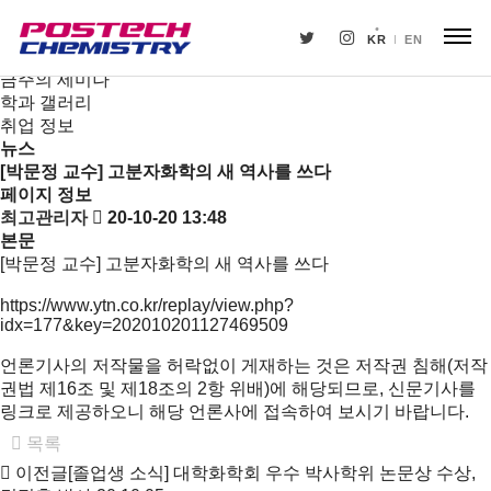
새소식
뉴스
KR
EN
공지사항
금주의 세미나
학과 갤러리
취업 정보
뉴스
[박문정 교수] 고분자화학의 새 역사를 쓰다
페이지 정보
최고관리자
20-10-20 13:48
본문
[박문정 교수] 고분자화학의 새 역사를 쓰다
https://www.ytn.co.kr/replay/view.php?
idx=177&key=202010201127469509
언론기사의 저작물을 허락없이 게재하는 것은 저작권 침해(저작
권법 제16조 및 제18조의 2항 위배)에 해당되므로, 신문기사를
링크로 제공하오니 해당 언론사에 접속하여 보시기 바랍니다.
목록
이전글
[졸업생 소식] 대학화학회 우수 박사학위 논문상 수상,