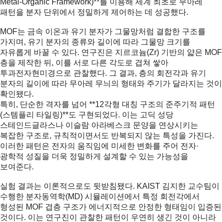
Metal-Organic Framework)**를 이용해 세계 최초로 무아레
패턴을 분자 단위에서 정밀하게 제어하는 데 성공했다.
MOF는 금속 이온과 유기 분자가 그물망처럼 결합한 구조를
가지며, 유기 분자의 종류와 길이에 따라 그물망 크기를
자유롭게 바꿀 수 있다. 연구진은 지르코늄(Zr) 기반의 얇은 MOF
층을 제작한 뒤, 이를 서로 다른 각도로 겹쳐 쌓아
투과전자현미경으로 관찰했다. 그 결과, 층의 회전각과 유기
분자의 길이에 따라 무아레 무늬의 형태와 주기가 달라지는 것이
확인됐다.
특히, 단순한 격자를 넘어 **12각형 대칭 구조의 준주기적 패턴
(스템플리 타일링)**도 구현되었다. 이는 고딕 성당
스테인드글라스나 이슬람 아라베스크 문양을 연상시키는
복잡한 구조로, 규칙적이면서도 반복되지 않는 특성을 가진다.
이러한 패턴은 전자의 움직임에 미세한 변화를 주어 전자·
광학적 성질을 더욱 정밀하게 설계할 수 있는 가능성을
보여준다.
실험 결과는 이론적으로도 뒷받침됐다. KAIST 김지한 교수팀이
수행한 분자동역학(MD) 시뮬레이션에서 특정 회전각에서
형성된 MOF 겹층 구조가 에너지적으로 안정한 형태임이 입증된
것이다. 이는 연구진이 관찰한 패턴이 우연히 생긴 것이 아니라