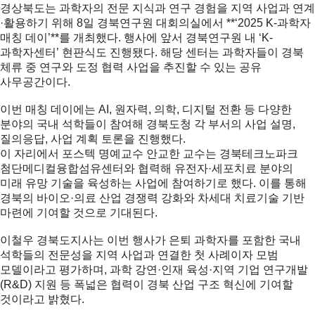
경상북도는 과학자의 전문 지식과 연구 경험을 지역 사업과 연계
·활용하기 위해 8일 경북연구원 대회의실에서 **‘2025 K-과학자
매칭 데이’**를 개최했다. 행사에 앞서 경북연구원 내 ‘K-
과학자센터’ 현판식도 진행됐다. 해당 센터는 과학자들이 경북
체류 중 연구와 도정 협력 사업을 추진할 수 있는 공유
사무공간이다.
이번 매칭 데이에는 AI, 원자력, 의학, 디지털 전환 등 다양한
분야의 국내 석학들이 참여해 경북도청 각 부서의 사업 설명,
질의응답, 사업 계획 토론을 진행했다.
이 자리에서
포스텍 명예교수 안교한 교수
는
경북테크노파크
첨단메디컬융합섬유센터
와 협력해
유전자·세포치료 분야의
미래 유망 기술을 육성하는 사업
에 참여하기로 했다. 이를 통해
경북의 바이오·의료 산업 경쟁력 강화와 차세대 치료기술 기반
마련에 기여할 것으로 기대된다.
이철우 경북도지사는 이번 행사가 은퇴 과학자를 포함한 국내
석학들의 전문성을 지역 사업과 연결한 첫 사례이자 모범
모델이라고 평가하며, 과학 강연·인재 육성·지역 기업 연구개발
(R&D) 지원 등 폭넓은 협력이 경북 산업 구조 혁신에 기여할
것이라고 밝혔다.