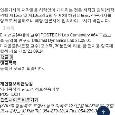
언론기사의 저작물을 허락없이 게재하는 것은 저작권 침해(저작
권법 제16조 및 제18조의 2항 위배)에 해당되므로, 신문기사를
링크로 제공하오니 해당 언론사에 접속하여 보시기 바랍니다.
목록
이전글
[주태하 교수] POSTECH Lab Cumentary #64 극초고
속 동역학 연구실 Ultrafast Dynamics Lab
21.09.01
다음글
[박문정 교수] 포스텍, 30분만에 리튬-황 전지용 양극재
합성 기술 개발
21.09.14
댓글
0
댓글목록
등록된 댓글이 없습니다.
개인정보취급방침
영리목적의 광고성 정보전송거부
POSTECH
관련사이트 바로가기
(37673) 경상북도 포항시 남구 지곡로 127번길 50(지곡동) 포항
공과대학교 화학관
Tel.
054-279-3814
Fax.
054-279-3399