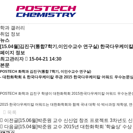
새소식
뉴스
공지사항
금주의 세미나
학과 갤러리
취업 정보
뉴스
[15.04월]김진구(통합7학기,이인수교수 연구실) 한국다우케미칼
페이지 정보
최고관리자
15-04-21 14:30
본문
POSTECH 화학과 김진구(통합 7학기, 이인수교수 연구실)
- 대한화학회 & 한국다우케미칼 주관 2015 한국다우케미칼 어워드 우수논문
POSTECH 화학과 김진구 학생이 대한화학회 2015한국다우케미칼 어워드 우수논문
2015 한국다우케미칼 어워드는 대한화학회와 함께 국내 대학 석·박사과정 재학생, 
목록
이전글
[15.06월]박준원 교수 신산업 창조 프로젝트 3차년도 
다음글
[15.04월]박준원 교수 2015년 대한화학회 '학술상' 수상