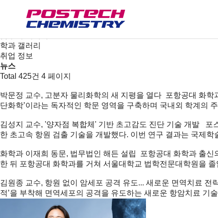
새소식
뉴스
공지사항
금주의 세미나
학과 갤러리
취업 정보
뉴스
Total 425건
4 페이지
박문정 교수, 고분자 물리화학의 새 지평을 열다
포항공대 화학과
단화학’이라는 독자적인 학문 영역을 구축하며 국내외 학계의 주목
김성지 교수, '양자점 복합체' 기반 초고감도 진단 기술 개발
포스
한 초고속 항원 검출 기술을 개발했다. 이번 연구 결과는 국제학술지
화학과 이재희 동문, 법무법인 해든 설립
포항공대 화학과 출신의
한 뒤 포항공대 화학과를 거쳐 서울대학교 법학전문대학원을 졸업
김원종 교수, 항원 없이 암세포 공격 유도... 새로운 면역치료 전
적’을 부착해 면역세포의 공격을 유도하는 새로운 항암치료 기술