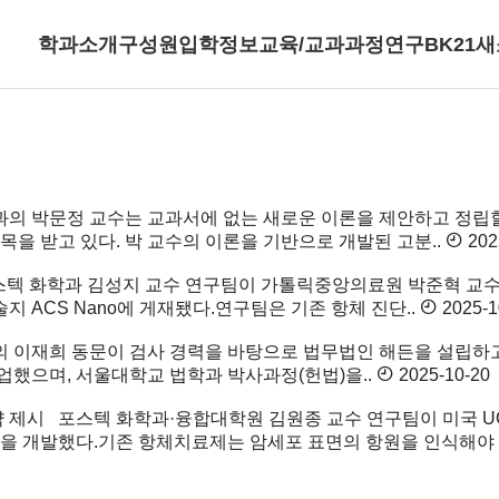
학과소개
구성원
입학정보
교육/교과과정
연구
BK21
새
의 박문정 교수는 교과서에 없는 새로운 이론을 제안하고 정립할 때
을 받고 있다. 박 교수의 이론을 기반으로 개발된 고분..
202
텍 화학과 김성지 교수 연구팀이 가톨릭중앙의료원 박준혁 교수팀과
 ACS Nano에 게재됐다.연구팀은 기존 항체 진단..
2025-1
 이재희 동문이 검사 경력을 바탕으로 법무법인 해든을 설립하
했으며, 서울대학교 법학과 박사과정(헌법)을..
2025-10-20
략 제시
포스텍 화학과·융합대학원 김원종 교수 연구팀이 미국 UC
을 개발했다.기존 항체치료제는 암세포 표면의 항원을 인식해야 효