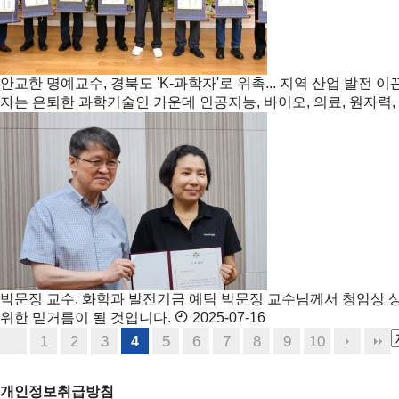
안교한 명예교수, 경북도 'K-과학자'로 위촉... 지역 산업 발전 
자는 은퇴한 과학기술인 가운데 인공지능, 바이오, 의료, 원자력,
박문정 교수, 화학과 발전기금 예탁
박문정 교수님께서 청암상 상
위한 밑거름이 될 것입니다.
2025-07-16
1
2
3
5
6
7
8
9
10
4
개인정보취급방침