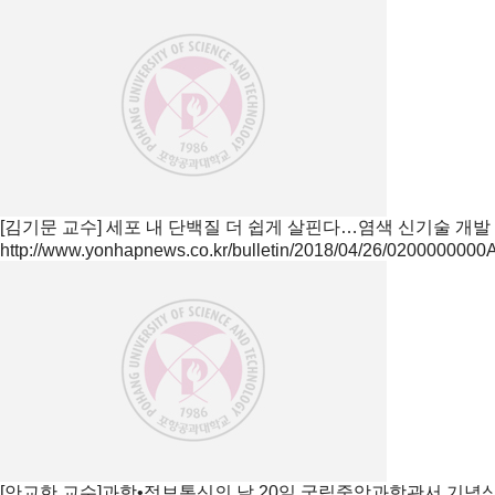
[김기문 교수] 세포 내 단백질 더 쉽게 살핀다…염색 신기술 개발
http://www.yonhapnews.co.kr/bulletin/2018/04/26/02000000
[안교한 교수]과학•정보통신의 날 20일 국립중앙과학관서 기념식