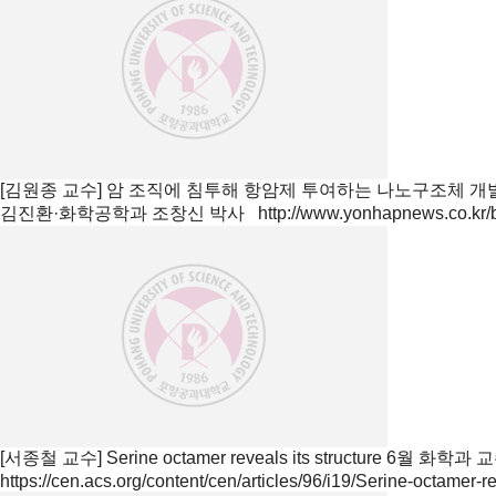
[김원종 교수] 암 조직에 침투해 항암제 투여하는 나노구조체 개
김진환·화학공학과 조창신 박사 http://www.yonhapnews.co.kr/bulle
[서종철 교수] Serine octamer reveals its structure
6월 화학과 
https://cen.acs.org/content/cen/articles/96/i19/Serine-octamer-re