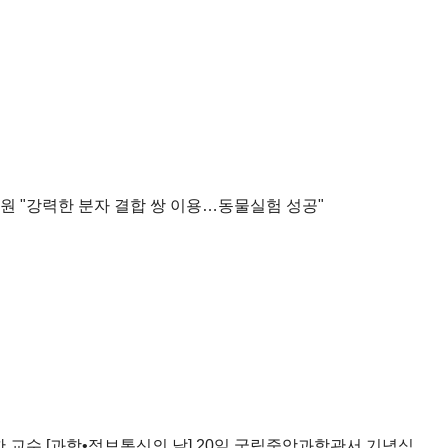
원 "강력한 분자 결합 쌍 이용…동물실험 성공"
한 교수
[과학•정보통신의 날] 20일 국립중앙과학관서 기념식…