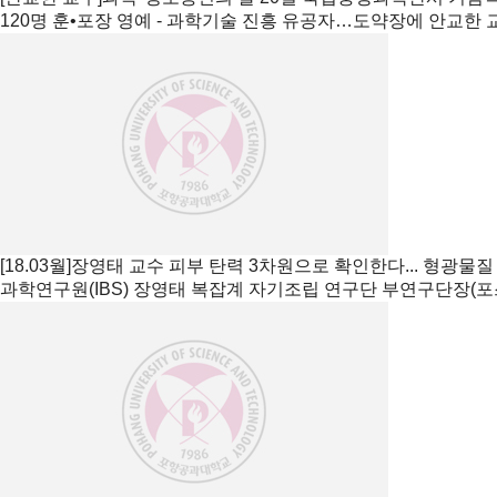
120명 훈•포장 영예 - 과학기술 진흥 유공자…도약장에 안교한 교수 htt
[18.03월]장영태 교수 피부 탄력 3차원으로 확인한다... 형광물
과학연구원(IBS) 장영태 복잡계 자기조립 연구단 부연구단장(포스텍 화학