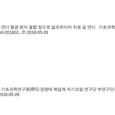
길 연다
형광 분자 결합 쌍으로 알츠하이머 치료 길 연다 기초과학
d=201802..
2018-05-28
발
기초과학연구원(IBS) 장영태 복잡계 자기조립 연구단 부연구단
018-05-28