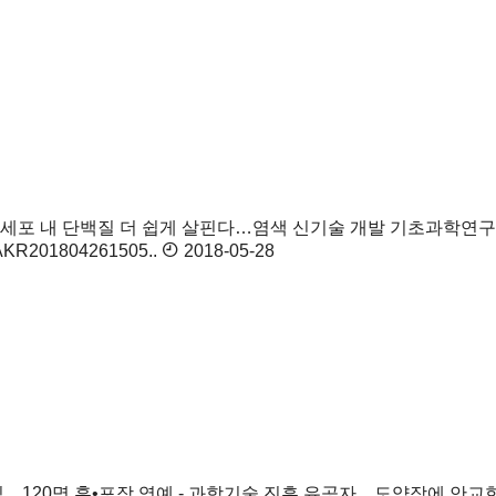
세포 내 단백질 더 쉽게 살핀다…염색 신기술 개발 기초과학연구
00AKR201804261505..
2018-05-28
…120명 훈•포장 영예 - 과학기술 진흥 유공자…도약장에 안교