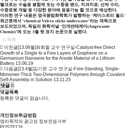
벨크로는 수술용 봉합제 또는 수중용 밴드, 치과치료, 선박 수리,
수중로봇 개발 등 다양한 분야에 응용가능 할 것으로 예상한다.
이러한 연구 내용은 영국왕립화학회가 발행하는 ‘케미스트리 월드’
최근호에서 ‘chemical Velcro sticks underwater’라는 제목으로
보도되었으며, 독일의 화학저널 ‘안게반테케미(Angewante
Chemie)’에 오는 3월 뒷 표지 논문으로 실렸다.
목록
이전글
[13.06월]최희철 교수 연구실-Catalyst-free Direct
Growth of a Single to a Few Layers of Graphene on a
Germanium Nanowire for the Anode Material of a Lithium
Battery
13.06.19
다음글
[13.4월]김기문 교수 연구실-Free-Standing, Single-
Monomer-Thick Two-Dimensional Polymers through Covalent
Self-Assembly in Solution
13.11.25
댓글
0
댓글목록
등록된 댓글이 없습니다.
개인정보취급방침
영리목적의 광고성 정보전송거부
POSTECH