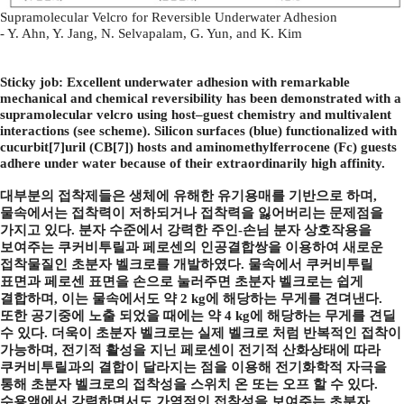
Supramolecular Velcro for Reversible Underwater Adhesion
- Y. Ahn, Y. Jang, N. Selvapalam, G. Yun, and K. Kim
Sticky job: Excellent underwater adhesion with remarkable
mechanical and chemical reversibility has been demonstrated with a
supramolecular velcro using host–guest chemistry and multivalent
interactions (see scheme). Silicon surfaces (blue) functionalized with
cucurbit[7]uril (CB[7]) hosts and aminomethylferrocene (Fc) guests
adhere under water because of their extraordinarily high affinity.
대부분의 접착제들은 생체에 유해한 유기용매를 기반으로 하며,
물속에서는 접착력이 저하되거나 접착력을 잃어버리는 문제점을
가지고 있다. 분자 수준에서 강력한 주인-손님 분자 상호작용을
보여주는 쿠커비투릴과 페로센의 인공결합쌍을 이용하여 새로운
접착물질인 초분자 벨크로를 개발하였다. 물속에서 쿠커비투릴
표면과 페로센 표면을 손으로 눌러주면 초분자 벨크로는 쉽게
결합하며, 이는 물속에서도 약 2 kg에 해당하는 무게를 견뎌낸다.
또한 공기중에 노출 되었을 때에는 약 4 kg에 해당하는 무게를 견딜
수 있다. 더욱이 초분자 벨크로는 실제 벨크로 처럼 반복적인 접착이
가능하며, 전기적 활성을 지닌 페로센이 전기적 산화상태에 따라
쿠커비투릴과의 결합이 달라지는 점을 이용해 전기화학적 자극을
통해 초분자 벨크로의 접착성을 스위치 온 또는 오프 할 수 있다.
수용액에서 강력하면서도 가역적인 접착성을 보여주는 초분자