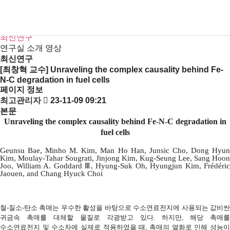
연구
연구분야/연구실
KR
EN
연구센터
최신연구
연구실 소개 영상
최신연구
[최창혁 교수] Unraveling the complex causality behind Fe-
N-C degradation in fuel cells
페이지 정보
최고관리자
23-11-09 09:21
본문
Unraveling the complex causality behind Fe-N-C degradation in
fuel cells
Geunsu Bae, Minho M. Kim, Man Ho Han, Junsic Cho, Dong Hyun
Kim, Moulay-Tahar Sougrati, Jinjong Kim, Kug-Seung Lee, Sang Hoon
Joo, William A. Goddard Ⅲ, Hyung-Suk Oh, Hyungjun Kim, Frédéric
Jaouen, and Chang Hyuck Choi
철
-
질소
-
탄소
촉매는
우수한
활성을
바탕으로
수소연료전지에
사용되는
값비
귀금속
촉매를
대체할
물질로
각광받고
있다
.
하지만
,
해당
촉매를
수소연료전지
및
수소차에
실제로
적용하였을
때
,
촉매의
열화로
인해
성능