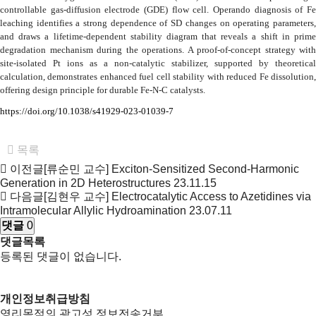
controllable gas-diffusion electrode (GDE) flow cell.
Operando
diagnosis of Fe
leaching identifies a strong dependence of SD changes on operating parameters,
and draws a lifetime-dependent stability diagram that reveals a shift in prime
degradation mechanism during the operations. A proof-of-concept strategy with
site-isolated Pt ions as a non-catalytic stabilizer, supported by theoretical
calculation, demonstrates enhanced fuel cell stability with reduced Fe dissolution,
offering design principle for durable Fe-N-C catalysts.
https://doi.org/10.1038/s41929-023-01039-7
목록
이전글
[류순민 교수] Exciton-Sensitized Second-Harmonic
Generation in 2D Heterostructures
23.11.15
다음글
[김현우 교수] Electrocatalytic Access to Azetidines via
Intramolecular Allylic Hydroamination
23.07.11
댓글
0
댓글목록
등록된 댓글이 없습니다.
개인정보취급방침
영리목적의 광고성 정보전송거부