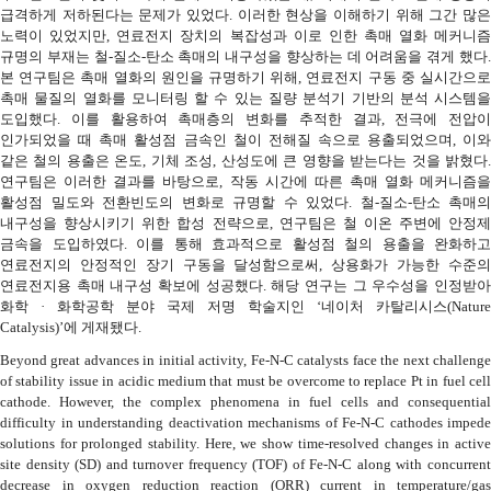
급격하게
저하된다는
문제가
있었다
.
이러한
현상을
이해하기
위해
그간
많
노력이
있었지만
,
연료전지
장치의
복잡성과
이로
인한
촉매
열화
메커니
규명의
부재는
철
-
질소
-
탄소
촉매의
내구성을
향상하는
데
어려움을
겪게
했다
본
연구팀은
촉매
열화의
원인을
규명하기
위해
,
연료전지
구동
중
실시간으
촉매
물질의
열화를
모니터링
할
수
있는
질량
분석기
기반의
분석
시스템
도입했다
.
이를
활용하여
촉매층의
변화를
추적한
결과
,
전극에
전압이
인가되었을
때
촉매
활성점
금속인
철이
전해질
속으로
용출되었으며
,
이
같은
철의
용출은
온도
,
기체
조성
,
산성도에
큰
영향을
받는다는
것을
밝혔다
연구팀은
이러한
결과를
바탕으로
,
작동
시간에
따른
촉매
열화
메커니즘
활성점
밀도와
전환빈도의
변화로
규명할
수
있었다
.
철
-
질소
-
탄소
촉매의
내구성을
향상시키기
위한
합성
전략으로
,
연구팀은
철
이온
주변에
안정
금속을
도입하였다
.
이를
통해
효과적으로
활성점
철의
용출을
완화하고
연료전지의
안정적인
장기
구동을
달성함으로써
,
상용화가
가능한
수준
연료전지용
촉매
내구성
확보에
성공했다
.
해당
연구는
그
우수성을
인정받
화학
·
화학공학
분야
국제
저명
학술지인
‘
네이처
카탈리시스
(Nature
Catalysis)’
에
게재됐다
.
Beyond great advances in initial activity, Fe-N-C catalysts face the next challenge
of stability issue in acidic medium that must be overcome to replace Pt in fuel cell
cathode. However, the complex phenomena in fuel cells and consequential
difficulty in understanding deactivation mechanisms of Fe-N-C cathodes impede
solutions for prolonged stability. Here, we show time-resolved changes in active
site density (SD) and turnover frequency (TOF) of Fe-N-C along with concurrent
decrease in oxygen reduction reaction (ORR) current in temperature/gas