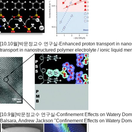
[10.10월]박문정교수 연구실-Enhanced proton transport in nanostr
transport in nanostructured polymer electrolyte / ionic liquid me
[10.9월]박문정교수 연구실-Confinement Effects on Watery Domai
Balsara, Andrew Jackson "Confinement Effects on Watery Doma