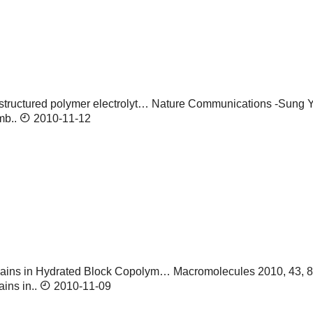
uctured polymer electrolyt…
Nature Communications -Sung Y
mb..
2010-11-12
ns in Hydrated Block Copolym…
Macromolecules 2010, 43, 
ins in..
2010-11-09