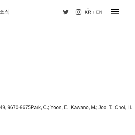
소식
KR
EN
49, 9670-9675Park, C.; Yoon, E.; Kawano, M.; Joo, T.; Choi, H.