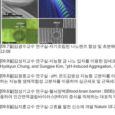
[09.7월]김광수교수 연구실-자기조립된 나노렌즈 합성 및 초분
12-08
[09.9월]김성지교수 연구실-지능형 금 나노 입자를 이용한 암
Hyokyun Chung, and Sungjee Kim, "pH-Induced Aggregation..
[09.6월]김원종교수 연구실 - pH, 온도감응성 지능형 고분자
하는 지능형 생체적합성 고분자를 이용하여 심근세포 및 근육세
[09.6월]정성기교수 연구실-혈뇌장벽(Blood-brain barrier :
용하여 인간면역결핍바이러스(HIV)의 증식을 억제하는 대표적 약물인 AZ
[09.6월]심지훈교수 연구실-고효율 열전 신소재 개발
Nature 1